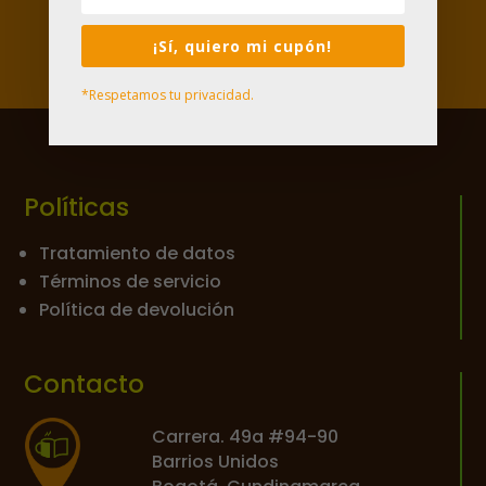

¡Sí, quiero mi cupón!
*Respetamos tu privacidad.
Políticas
Tratamiento de datos
Términos de servicio
Política de devolución
Contacto
Carrera. 49a #94-90
Barrios Unidos