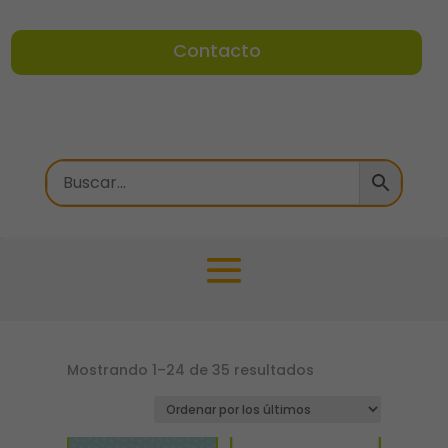
Contacto
Ordenado
Mostrando 1–24 de 35 resultados
por
los
últimos