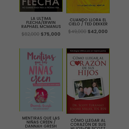
LA ULTIMA
CUANDO LLORA EL
FLECHA/ERWIN
CIELO / TED DEKKER
RAPHAEL MCMANUS
El
El
$
49,000
$
42,000
El
El
$
82,000
$
75,000
precio
precio
precio
precio
original
actual
original
actual
era:
es:
era:
es:
$49,000.
$42,000.
$82,000.
$75,000.
MENTIRAS QUE LAS
CÓMO LLEGAR AL
NIÑAS CREEN /
CORAZÓN DE SUS
DANNAH GRESH
HIJOS-DR SCOTT