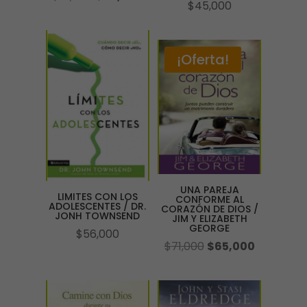
$
45,000
precio
precio
original
actual
era:
es:
¡Oferta!
$41,000.
$38,000.
UNA PAREJA
LIMITES CON LOS
CONFORME AL
ADOLESCENTES / DR.
CORAZÓN DE DIOS /
JONH TOWNSEND
JIM Y ELIZABETH
GEORGE
$
56,000
El
El
$
71,000
$
65,000
precio
precio
original
actual
era:
es: