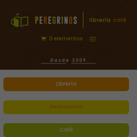
0 elementos
Librería
Descuentos
Café