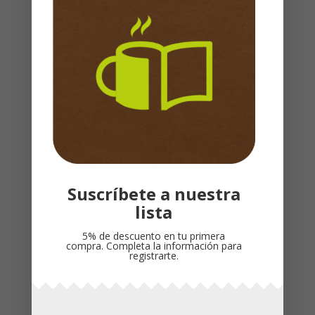
DECIDE AMAR /
STORMIE OMARTIAN
DEVOCIONAL para
FAMILIAS –
$
42,000
PEQUEÑOS HEROES
$
33,000
Suscríbete a nuestra
lista
5% de descuento en tu primera
compra. Completa la información para
registrarte.