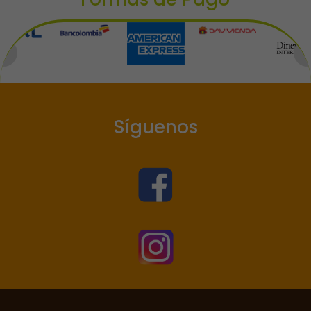
Síguenos

