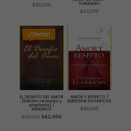
TURANSKY
$
55,000
$
42,000
¡Oferta!
EL DESAFÍO DEL AMOR
AMOR Y RESPETO /
(Edición revisada y
EMERSON EGGERICHS
ampliada) /
$
69,000
KENDRICK
El
El
$
68,000
$
62,000
precio
precio