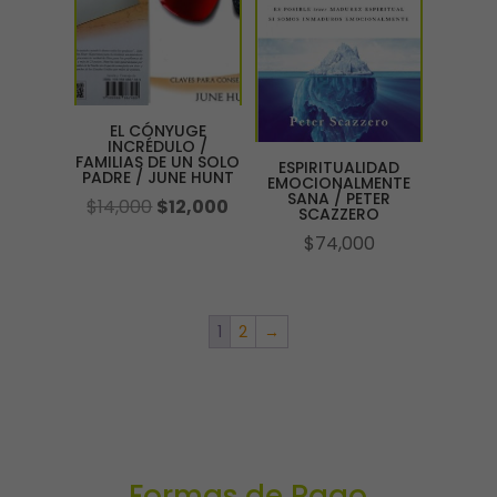
EL CÓNYUGE
INCRÉDULO /
FAMILIAS DE UN SOLO
ESPIRITUALIDAD
PADRE / JUNE HUNT
EMOCIONALMENTE
SANA / PETER
El
El
$
14,000
$
12,000
SCAZZERO
precio
precio
$
74,000
original
actual
era:
es:
$14,000.
$12,000.
1
2
→
Formas de Pago