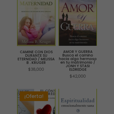
$71,000.
$65,000.
AMOR Y GUERRA
CAMINE CON DIOS
Busca el camino
DURANTE SU
hacia algo hermoso
ETERNIDAD / MELISSA
en tu matrimonio /
B . KRUGER
JONH Y STASI
$
38,000
ELDREDGE
$
42,000
¡Oferta!