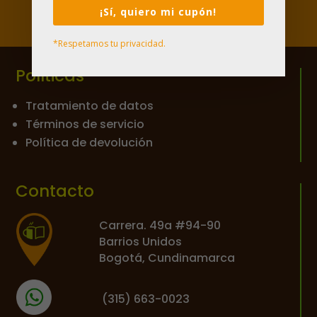

¡Sí, quiero mi cupón!
*Respetamos tu privacidad.
Políticas
Tratamiento de datos
Términos de servicio
Política de devolución
Contacto
Carrera. 49a #94-90
Barrios Unidos
Bogotá, Cundinamarca
(
315) 663-0023