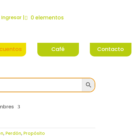
| Ingresar |
0 elementos
cuentos
Café
Contacto
mbres
ón
,
Perdón
,
Propósito