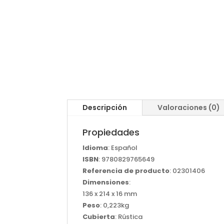
Descripción
Valoraciones (0)
Propiedades
Idioma
: Español
ISBN
: 9780829765649
Referencia de producto
: 02301406
Dimensiones
:
136 x 214 x 16 mm
Peso
: 0,223kg
Cubierta
: Rústica