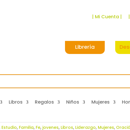
| Mi Cuenta |
Librería
Des
Libros
Regalos
Niños
Mujeres
Ho
,
Estudio
,
Familia
,
Fe
,
jovenes
,
Libros
,
Liderazgo
,
Mujeres
,
Oraci