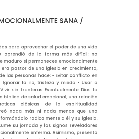
EMOCIONALMENTE SANA /
as para aprovechar el poder de una vida
ro aprendió de la forma más difícil: no
nte maduro si permaneces emocionalmente
era pastor de una iglesia en crecimiento,
de las personas hace: • Evitar conflicto en
 Ignorar la ira, tristeza y miedo • Usar a
Vivir sin fronteras Eventualmente Dios lo
n bíblica de salud emocional, una relación
ticas clásicas de la espiritualidad
 creó nada más ni nada menos que una
nsformándolo radicalmente a él y su iglesia.
esume su jornada y los signos reveladores
ocionalmente enferma. Asimismo, presenta