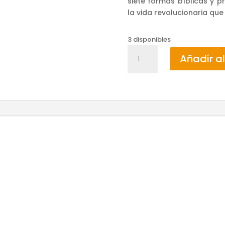
siete formas bíblicas y p
la vida revolucionaria que 
3 disponibles
ESPIRITUALIDAD
Añadir al
EMOCIONALMENTE
SANA
/
PETER
SCAZZERO
cantidad