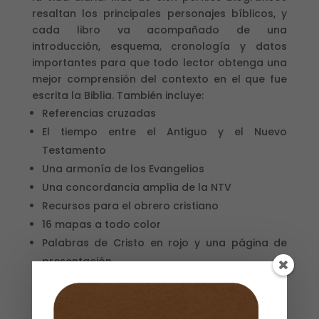
resaltan los principales personajes bíblicos, y
cada libro va acompañado de una
introducción, esquema, cronología y datos
importantes para que todo lector obtenga una
mejor comprensión del contexto en el que fue
escrita la Biblia. También incluye:
Referencias cruzadas
El tiempo entre el Antiguo y el Nuevo
Testamento
Una armonía de los Evangelios
Una concordancia amplia de la NTV
Recursos para el obrero cristiano
16 mapas a todo color
Palabras de Cristo en rojo y una página de
presentación
Sin existencias