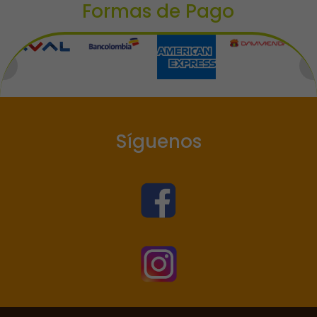
Formas de Pago
Síguenos

