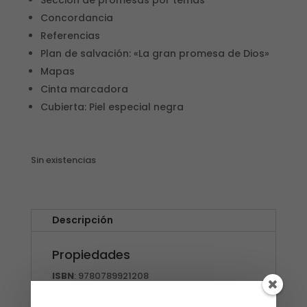
Concordancia
Referencias
Plan de salvación: «La gran promesa de Dios»
Mapas
Cinta marcadora
Cubierta: Piel especial negra
Sin existencias
Descripción
Propiedades
ISBN
: 9780789921208
Referencia de producto
: 09310911