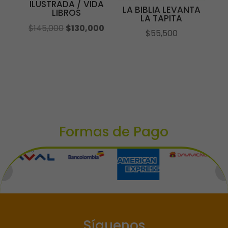
ILUSTRADA / VIDA
LA BIBLIA LEVANTA
LIBROS
LA TAPITA
El
El
$
145,000
$
130,000
$
55,500
precio
precio
original
actual
era:
es:
$145,000.
$130,000.
Formas de Pago
Síguenos