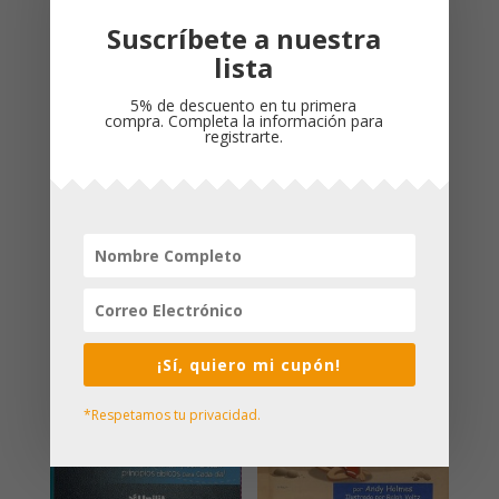
Dimensiones
:
Suscríbete a nuestra
162 x 249 x 37 mm
lista
Peso
: 1,009kg
Cubierta
: Piel
5% de descuento en tu primera
Idioma
: Español
compra. Completa la información para
registrarte.
Productos relacionados
¡Sí, quiero mi cupón!
*Respetamos tu privacidad.