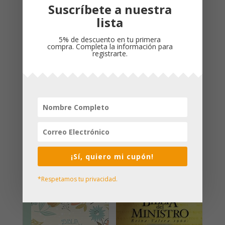
Suscríbete a nuestra
Descripción
lista
5% de descuento en tu primera
Propiedades
compra. Completa la información para
registrarte.
Idioma
: Español
ISBN
: 9780825419331
Referencia de producto
: 09501331
Dimensiones
:
150 x 220 x 40 mm
Peso
: 0,915kg
Cubierta
: TAPA DURA
¡Sí, quiero mi cupón!
Productos relacionados
*Respetamos tu privacidad.