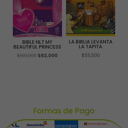
LA BIBLIA LEVANTA
BIBLE NLT MY
LA TAPITA
BEAUTIFUL PRINCESS
$
55,500
El
El
$
100,000
$
92,000
precio
precio
original
actual
era:
es:
$100,000.
$92,000.
Formas de Pago