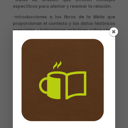
específicos para alentar y reavivar la relación.
-Introducciones a los libros de la Biblia que
proporcionan el contexto y los datos históricos
esenciales. -Aplicaciones prácticas sobre cómo
satisfacer las necesidades de cada cónyuge.
Disponible en tapa dura y duotono.
Gary Chapman es el autor del libro y la serie de
más venta Los cinco lenguajes del amor. Es el
director de Marriage and Family Life
Constultants, Inc., una empresa dedicada a la
consejería de matrimonios y familias. El autor
viaja por el mundo presentado seminarios
acerca del tema.
Sin existencias