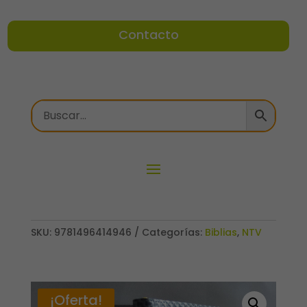
Contacto
SKU:
9781496414946
Categorías:
Biblias
,
NTV
¡Oferta!