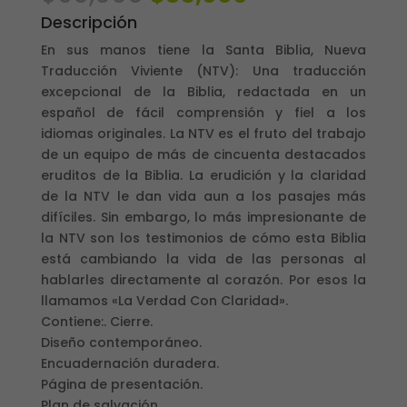
precio
precio
Descripción
original
actual
era:
es:
En sus manos tiene la Santa Biblia, Nueva
$90,000.
$85,000.
Traducción Viviente (NTV): Una traducción
excepcional de la Biblia, redactada en un
español de fácil comprensión y fiel a los
idiomas originales. La NTV es el fruto del trabajo
de un equipo de más de cincuenta destacados
eruditos de la Biblia. La erudición y la claridad
de la NTV le dan vida aun a los pasajes más
difíciles. Sin embargo, lo más impresionante de
la NTV son los testimonios de cómo esta Biblia
está cambiando la vida de las personas al
hablarles directamente al corazón. Por esos la
llamamos «La Verdad Con Claridad».
Contiene:. Cierre.
Diseño contemporáneo.
Encuadernación duradera.
Página de presentación.
Plan de salvación.