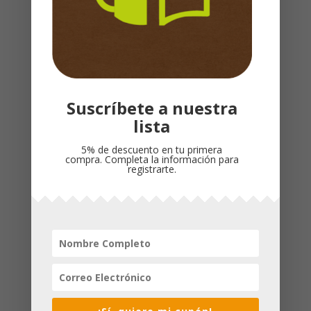
Número de páginas
: 1024
Idioma
: Español
Productos relacionados
Suscríbete a nuestra
lista
5% de descuento en tu primera
compra. Completa la información para
registrarte.
LA BIBLIA RVR 1960-
Biblia – Edición
DE PROMESAS PARA
Compacta
MUJERES LETRA