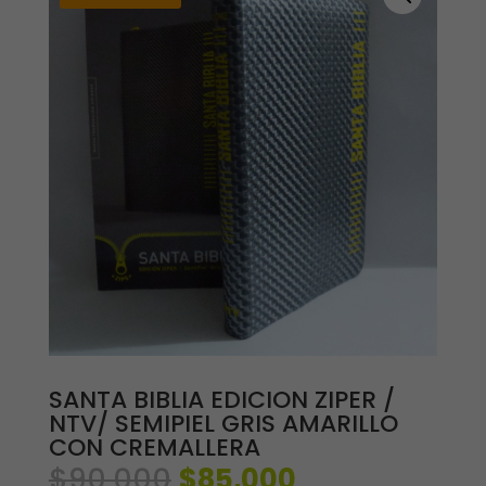
SANTA BIBLIA EDICION ZIPER /
NTV/ SEMIPIEL GRIS AMARILLO
CON CREMALLERA
El
El
$
90,000
$
85,000