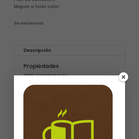
Mapas a todo color
Sin existencias
Descripción
Propiedades
ISBN
: 9781496414946
Editorial
:
Editorial Tyndale
Referencia de producto
: 04401946
Dimensiones
:
145 x 235 x 25 mm
Peso
: 0,675kg
Cubierta
:
Semi Piel con Cierre