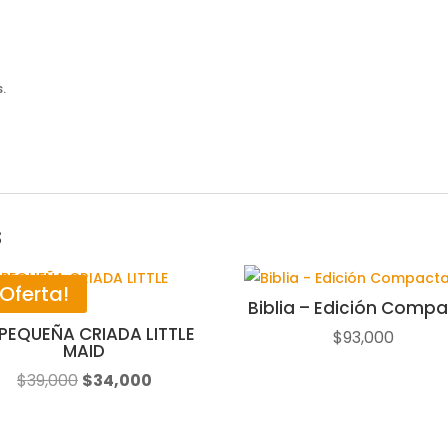
.
s
¡Oferta!
Biblia – Edición Comp
 PEQUEÑA CRIADA LITTLE
$
93,000
MAID
El
El
$
39,000
$
34,000
precio
precio
original
actual