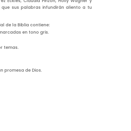
ez Eckles, Claudia Pinzón, Holly Wagner y
 que sus palabras infundirán aliento a tu
l de la Biblia contiene:
marcadas en tono gris.
r temas.
an promesa de Dios.