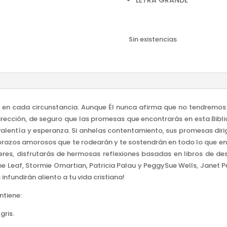
LETRA GRANDE
Sin existencias
en cada circunstancia. Aunque Él nunca afirma que no tendremos 
irección, de seguro que las promesas que encontrarás en esta Biblia
 valentía y esperanza. Si anhelas contentamiento, sus promesas dirig
azos amorosos que te rodearán y te sostendrán en todo lo que enfr
eres, disfrutarás de hermosas reflexiones basadas en libros de 
e Leaf, Stormie Omartian, Patricia Palau y PeggySue Wells, Janet Pé
infundirán aliento a tu vida cristiana!
ntiene:
gris.