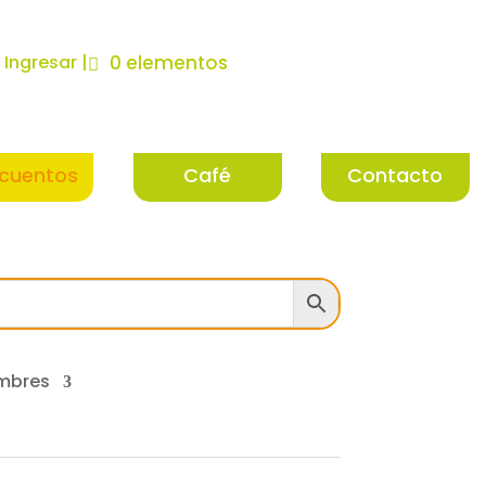
| Ingresar |
0 elementos
cuentos
Café
Contacto
mbres