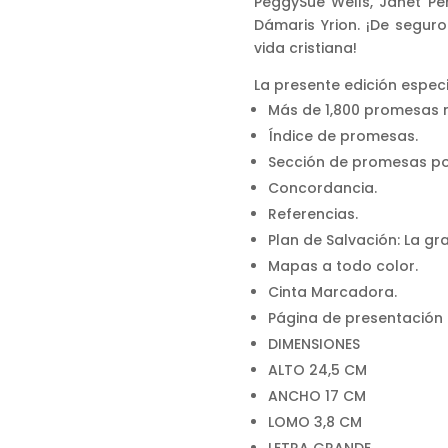
PeggySue Wells, Janet Pér
Dámaris Yrion. ¡De seguro
vida cristiana!
La presente edición especia
Más de 1,800 promesas 
Índice de promesas.
Sección de promesas po
Concordancia.
Referencias.
Plan de Salvación: La gr
Mapas a todo color.
Cinta Marcadora.
Página de presentación
DIMENSIONES
ALTO 24,5 CM
ANCHO 17 CM
LOMO 3,8 CM