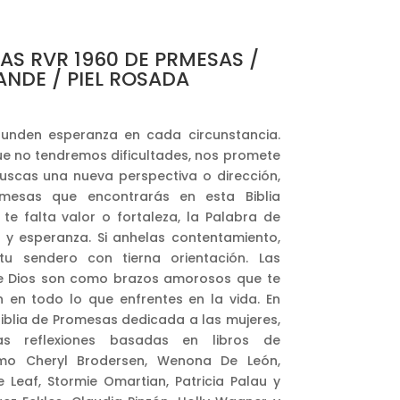
AS RVR 1960 DE PRMESAS /
ANDE / PIEL ROSADA
funden esperanza en cada circunstancia.
ue no tendremos dificultades, nos promete
buscas una nueva perspectiva o dirección,
mesas que encontrarás en esta Biblia
te falta valor o fortaleza, la Palabra de
a y esperanza. Si anhelas contentamiento,
tu sendero con tierna orientación. Las
e Dios son como brazos amorosos que te
 en todo lo que enfrentes en la vida. En
Biblia de Promesas dedicada a las mujeres,
as reflexiones basadas en libros de
mo Cheryl Brodersen, Wenona De León,
e Leaf, Stormie Omartian, Patricia Palau y