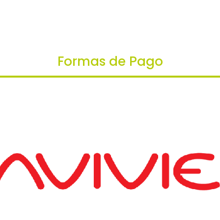
era:
es:
$39,000.
$34,000.
Formas de Pago