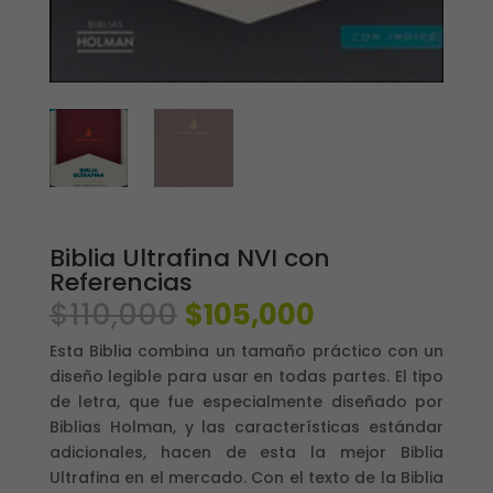
Biblia Ultrafina NVI con
Referencias
El
El
$
110,000
$
105,000
precio
precio
Esta Biblia combina un tamaño práctico con un
original
actual
diseño legible para usar en todas partes. El tipo
era:
es:
de letra, que fue especialmente diseñado por
$110,000.
$105,000.
Biblias Holman, y las características estándar
adicionales, hacen de esta la mejor Biblia
Ultrafina en el mercado. Con el texto de la Biblia