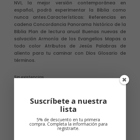
NVI, la mejor versión contemporánea en
español, podrá experimentar la Biblia como
nunca antes.Características: Referencias en
cadena Concordancia Panorama histórico de la
Biblia Plan de lectura anual Buenas nuevas de
salvación Armonía de los Evangelios Mapas a
todo color Atributos de Jesús Palabras de
aliento para tu caminar con Dios Glosario de
términos.
Sin existencias
Suscríbete a nuestra
lista
Productos relacionados
5% de descuento en tu primera
compra. Completa la información para
registrarte.
¡Oferta!