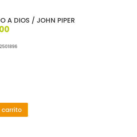
 A DIOS / JOHN PIPER
El
000
o
precio
al
actual
02501896
es:
00.
$68,000.
 carrito