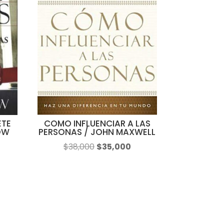
ETE
COMO INFLUENCIAR A LAS
OW
PERSONAS / JOHN MAXWELL
El
El
$
38,000
$
35,000
precio
precio
original
actual
era:
es:
$38,000.
$35,000.