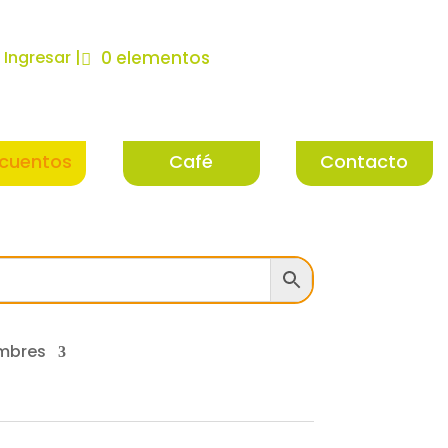
| Ingresar |
0 elementos
cuentos
Café
Contacto
mbres