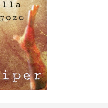
/
JOHN
PIPER
cantidad