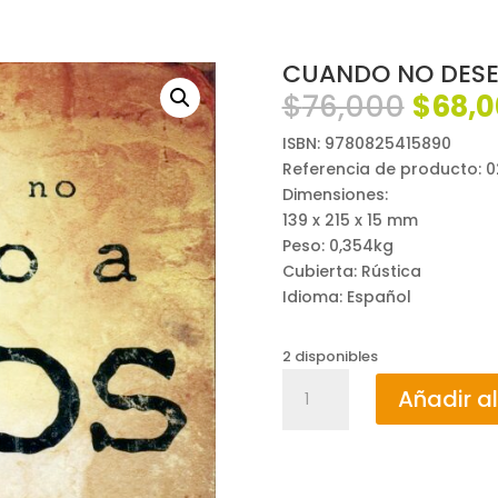
CUANDO NO DESEO
El
$
76,000
$
68,
preci
ISBN: 9780825415890
origin
Referencia de producto: 
era:
Dimensiones:
$76,0
139 x 215 x 15 mm
Peso: 0,354kg
Cubierta: Rústica
Idioma: Español
2 disponibles
CUANDO
Añadir al
NO
DESEO
A
DIOS