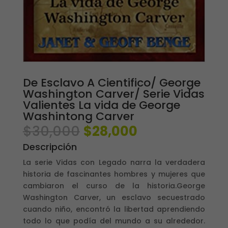
De Esclavo A Cientifico/ George
Washington Carver/ Serie Vidas
Valientes La vida de George
Washintong Carver
El
El
$
30,000
$
28,000
precio
precio
Descripción
original
actual
era:
es:
La serie Vidas con Legado narra la verdadera
$30,000.
$28,000.
historia de fascinantes hombres y mujeres que
cambiaron el curso de la historia.George
Washington Carver, un esclavo secuestrado
cuando niño, encontró la libertad aprendiendo
todo lo que podía del mundo a su alrededor.