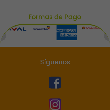
Formas de Pago
Síguenos

