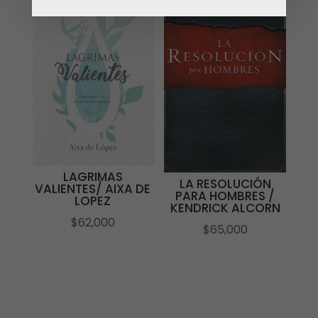
$69,000.
$59,000.
LAGRIMAS
LA RESOLUCIÓN
VALIENTES/ AIXA DE
PARA HOMBRES /
LOPEZ
KENDRICK ALCORN
$
62,000
$
65,000