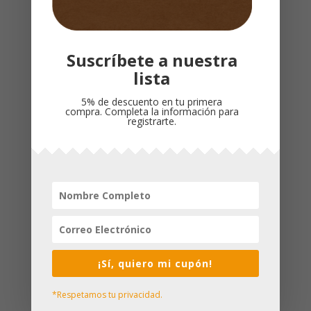
Productos relacionados
¡Oferta!
Suscríbete a nuestra
lista
5% de descuento en tu primera
compra. Completa la información para
registrarte.
LOS 10
MANDAMIENTOS DEL
SIERVOS PARA SU
NOVIAZGO / BEN
GLORIA / MIGUEL
YOUNG
NUÑEZ
El
El
$
69,000
$
59,000
$
68,000
precio
precio
¡Sí, quiero mi cupón!
original
actual
*Respetamos tu privacidad.
era:
es: