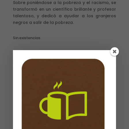
Sobre poniéndose a la pobreza y el racismo, se
transformó en un científico brillante y profesor
talentoso, y dedicó a ayudar a los granjeros
negros a salir de la pobreza.
Sin existencias
Descripción
Propiedades
ISBN
: 9781576587492
Referencia de producto
: 04001492
Peso
: 0,185kg
Cubierta
: Rústica