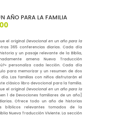
N AÑO PARA LA FAMILIA
El
000
o
precio
nal
actual
es:
e el original
Devocional en un año para la
00.
$62,000.
tras 365 conferencias diarias. Cada día
storia y un pasaje relevante de la Biblia,
madamente amena Nueva Traducción
 tú?» personaliza cada lección. Cada día
culo para memorizar y un resumen de dos
día. Las familias con niños disfrutarán el
e clásico libro devocional para la familia.
e el original
Devocional en un año para la
men 1 de Devociones familiares de un año]
iarias. Ofrece todo un año de historias
s bíblicos relevantes tomados de la
blia Nueva Traducción Viviente. La sección