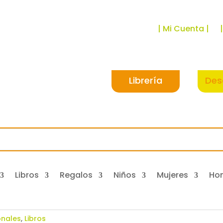
| Mi Cuenta |
Librería
Des
Libros
Regalos
Niños
Mujeres
Ho
onales
,
Libros