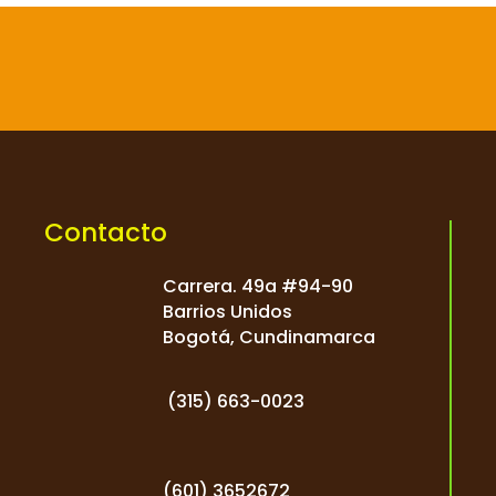

Contacto
Carrera. 49a #94-90
Barrios Unidos
Bogotá, Cundinamarca
(
315) 663-0023
(601) 3652672