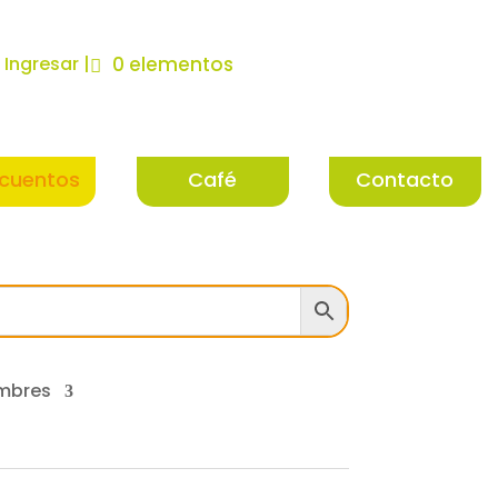
| Ingresar |
0 elementos
cuentos
Café
Contacto
mbres