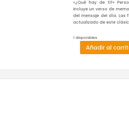
«¿Qué hay de ti?» Pers
incluye un verso de memo
del mensaje del día. Las 
actualizado de este clásic
1 disponibles
Añadir al carri
DEVOCIONAL
EN
UN
AÑO
PARA
LA
FAMILIA
cantidad