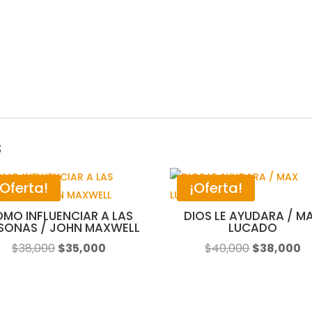
s
¡Oferta!
¡Oferta!
MO INFLUENCIAR A LAS
DIOS LE AYUDARA / M
SONAS / JOHN MAXWELL
LUCADO
El
El
El
El
$
38,000
$
35,000
$
40,000
$
38,000
precio
precio
precio
p
original
actual
original
a
era:
es:
era:
es