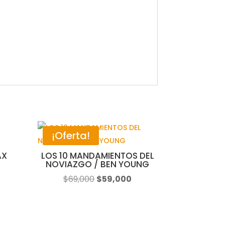
¡Oferta!
AX
LOS 10 MANDAMIENTOS DEL
NOVIAZGO / BEN YOUNG
El
El
$
69,000
$
59,000
recio
precio
precio
ctual
original
actual
:
era:
es: