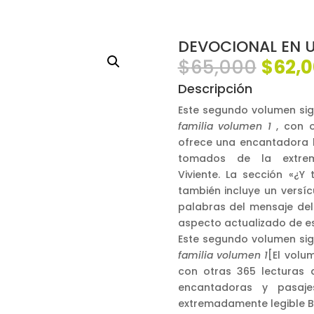
DEVOCIONAL EN U
El
$
65,000
$
62,
preci
Descripción
origi
era:
Este segundo volumen sigu
$65,0
familia volumen 1
, con o
ofrece una encantadora hi
tomados de la extre
Viviente. La sección «¿Y
también incluye un versí
palabras del mensaje del 
aspecto actualizado de est
Este segundo volumen sigu
familia volumen 1
[El volu
con otras 365 lecturas d
encantadoras y pasaje
extremadamente legible Bi