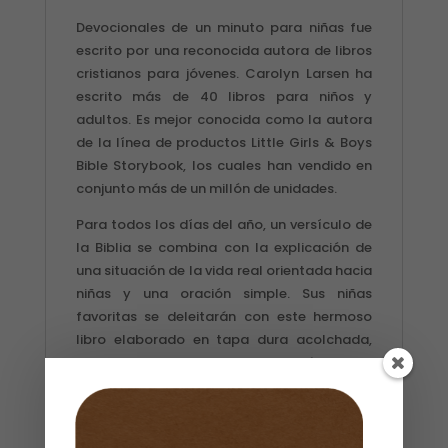
Devocionales de un minuto para niñas fue
escrito por una reconocida autora de libros
cristianos para jóvenes. Carolyn Larsen ha
escrito más de 40 libros para niños y
adultos. Es mejor conocida como la autora
de la línea de productos Little Girls & Boys
Bible Storybook, los cuales han vendido en
conjunto más de un millón de unidades.
Para todos los días del año, un versículo de
la Biblia se combina con la explicación de
una situación de la vida real orientada hacia
niñas y una oración simple. Sus niñas
favoritas se deleitarán con este hermoso
libro elaborado en tapa dura acolchada,
colores rosados y morados, página de
presentación para escribir una dedicatoria y
hojas a todo color con bordes plateados.
Apropiado no solo para niñas