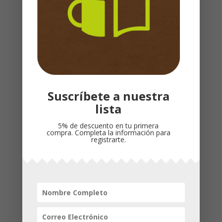
110 x 170 x 10 mm
Peso
: 0,068kg
Cubierta
: Rústica
Idioma
: Español
Productos relacionados
Suscríbete a nuestra
lista
5% de descuento en tu primera
compra. Completa la información para
registrarte.