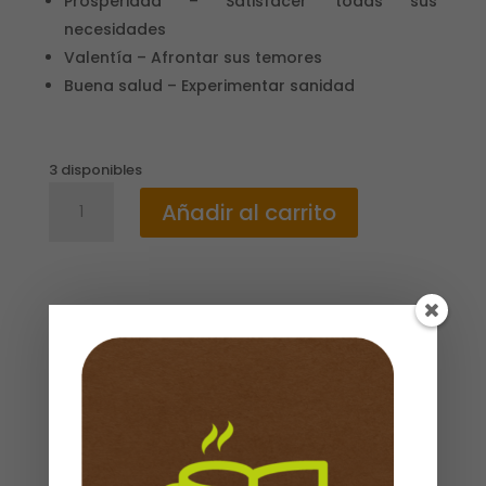
Prosperidad – Satisfacer todas sus
necesidades
Valentía – Afrontar sus temores
Buena salud – Experimentar sanidad
3 disponibles
EL
Añadir al carrito
PODER
DE
BENDECIR
A
SUS
Descripción
HIJOS/MARY
RUTH
Propiedades
SWOPE
ISBN
: 9781603742658
cantidad
Referencia de producto
: 03501658
Dimensiones
: