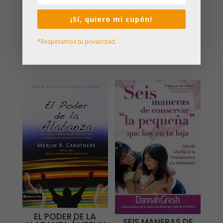
ESPERANZA PARA
SEIS MANERAS DE
LOS SEPARADOS /
CONSERVAR AL NIÑO
GARY CHAPMAN
¡Sí, quiero mi cupón!
BUENO QUE HAY EN
TU HIJO / DANNAH
$
18,000
GRESH
*Respetamos tu privacidad.
$
15,000
EL PODER DE LA
SEIS MANERAS DE