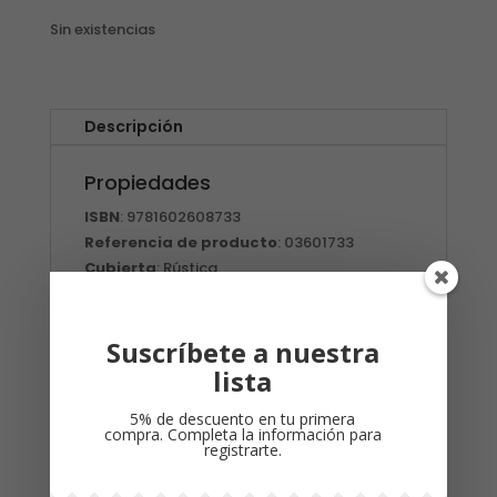
Sin existencias
Descripción
Propiedades
ISBN
: 9781602608733
Referencia de producto
: 03601733
Cubierta
: Rústica
Suscríbete a nuestra
Productos relacionados
lista
¡Oferta!
5% de descuento en tu primera
compra. Completa la información para
registrarte.