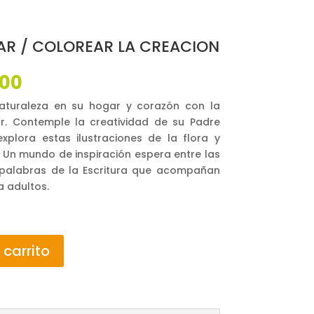
AR / COLOREAR LA CREACION
El
000
o
precio
naturaleza en su hogar y corazón con la
al
actual
r. Contemple la creatividad de su Padre
es:
xplora estas ilustraciones de la flora y
00.
$35,000.
. Un mundo de inspiración espera entre las
palabras de la Escritura que acompañan
a adultos.
 carrito