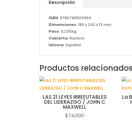
Descripción
ISBN
: 9780789923394
Dimensiones
: 180 x 242 x 12 mm
Peso
: 0,230kg
Cubierta
: Rustica
Idioma
: Español
Productos relacionado
LAS 21 LEYES IRREFUTABLES
La 
DEL LIDERAZGO / JOHN C
MAXWELL
$
74,000