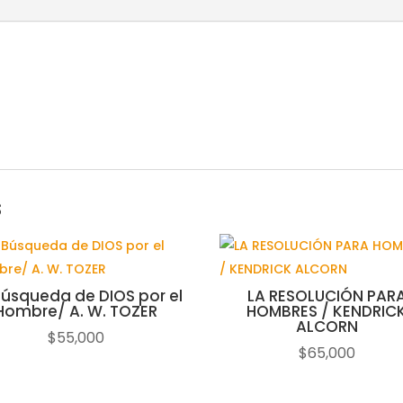
LA
CREACION
DE
DIOS
cantidad
s
Búsqueda de DIOS por el
LA RESOLUCIÓN PAR
Hombre/ A. W. TOZER
HOMBRES / KENDRIC
ALCORN
$
55,000
$
65,000