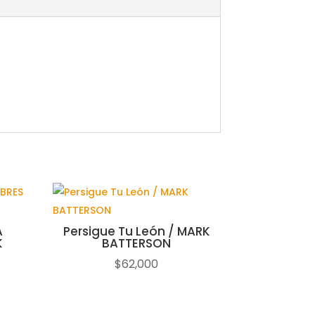
A
Persigue Tu León / MARK
K
BATTERSON
$
62,000