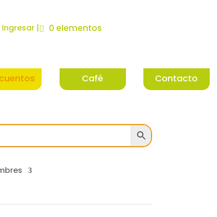
| Ingresar |
0 elementos
cuentos
Café
Contacto
mbres