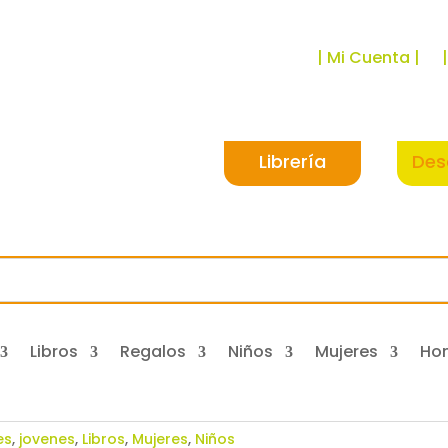
| Mi Cuenta |
Librería
Des
Libros
Regalos
Niños
Mujeres
Ho
es
,
jovenes
,
Libros
,
Mujeres
,
Niños