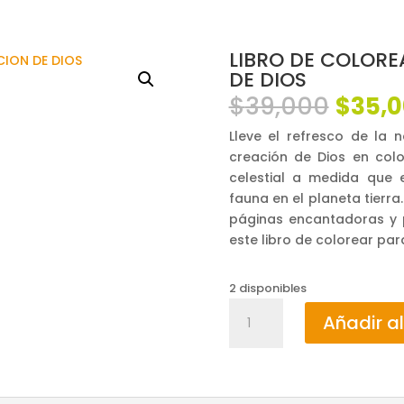
LIBRO DE COLORE
DE DIOS
El
$
39,000
$
35,
preci
Lleve el refresco de la 
origin
creación de Dios en colo
era:
celestial a medida que e
$39,0
fauna en el planeta tierra
páginas encantadoras y 
este libro de colorear par
2 disponibles
LIBRO
Añadir al
DE
COLOREAR
/
COLOREAR