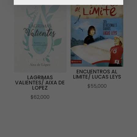
ENCUENTROS AL
LIMITE/ LUCAS LEYS
LAGRIMAS
VALIENTES/ AIXA DE
$
55,000
LOPEZ
$
62,000