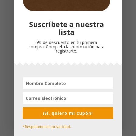
Suscríbete a nuestra
lista
5% de descuento en tu primera
compra. Completa la información para
registrarte.
LA RESOLUCIÓN
LA RESOLUCIÓN
PARA MUJERES/
PARA HOMBRES /
SHIRER
KENDRICK ALCORN
$
72,000
$
65,000
¡Sí, quiero mi cupón!
*Respetamos tu privacidad.