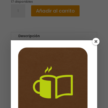
17 disponibles
LOS
Añadir al carrito
5
LENGUAJES
DEL
AMOR
/
Descripción
BOLSILLO
/
Editorial: Unilit
GARY
Idioma: Español
CHAPMAN
ISBN: 9780789923745
cantidad
Referencia de producto: 04940639
Dimensiones:
110 x 170 x 10 mm
Peso: 0,148kg
Cubierta: Rústica
Productos relacionados