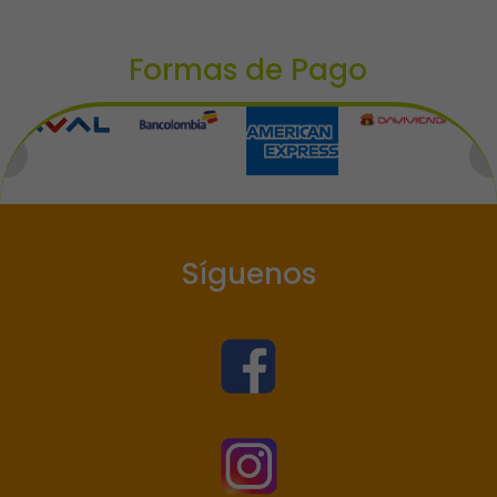
Formas de Pago
Síguenos

