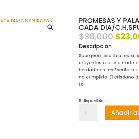
PROMESAS Y PALA
CADA DIA/C.H.S
El
$
36,000
$
23,0
preci
Descripción
origin
era:
Spurgeon escribió esta 
$36,0
creyentes a presentarle a 
ha dado en las Escrituras
no cumplirla. El cristian
fe.
5 disponibles
PROMESAS
Añadir al
Y
PALABRAS
DE
ALIENTO