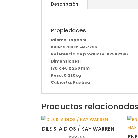
Descripción
Propiedades
Idioma: Español
ISBN: 9780825457296
Referencia de producto: 02502296
Dimensiones:
170 x 40 x 250 mm
Peso: 0,220kg
Cubierta: Rústica
Productos relacionado
DILE SI A DIOS / KAY WARREN
ENF
$
38,000