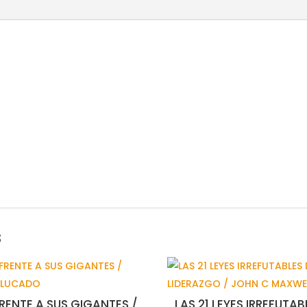
PARA
CADA
DIA/C.H.SPURGEON
cantidad
s
RENTE A SUS GIGANTES /
LAS 21 LEYES IRREFUTAB