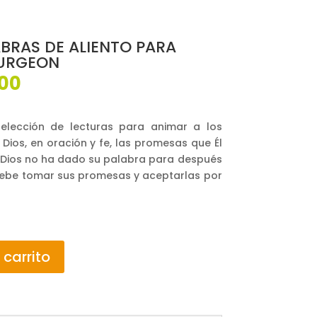
BRAS DE ALIENTO PARA
PURGEON
El
00
o
precio
al
actual
es:
selección de lecturas para animar a los
00.
$23,000.
Dios, en oración y fe, las promesas que Él
. Dios no ha dado su palabra para después
o debe tomar sus promesas y aceptarlas por
 carrito