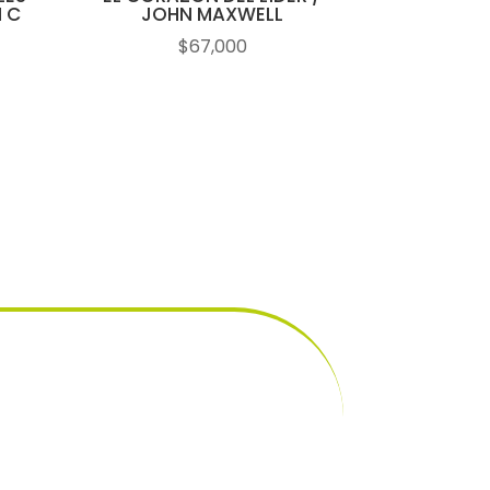
N C
JOHN MAXWELL
$
67,000