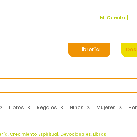
| Mi Cuenta |
Librería
Des
Libros
Regalos
Niños
Mujeres
Ho
ería
,
Crecimiento Espiritual
,
Devocionales
,
Libros