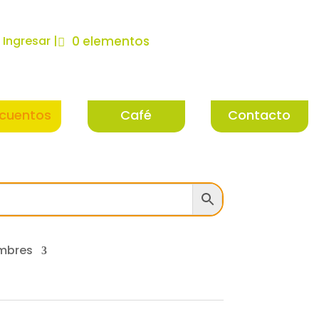
| Ingresar |
0 elementos
cuentos
Café
Contacto
mbres