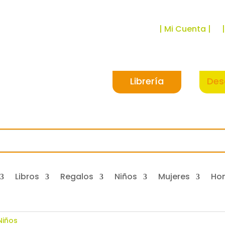
| Mi Cuenta |
Librería
Des
Libros
Regalos
Niños
Mujeres
Ho
Niños