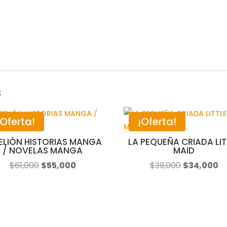
s
¡Oferta!
¡Oferta!
ELIÓN HISTORIAS MANGA
LA PEQUEÑA CRIADA LIT
/ NOVELAS MANGA
MAID
El
El
El
El
$
61,000
$
55,000
$
39,000
$
34,000
precio
precio
precio
pr
original
actual
original
ac
era:
es:
era:
es
$61,000.
$55,000.
$39,000.
$3