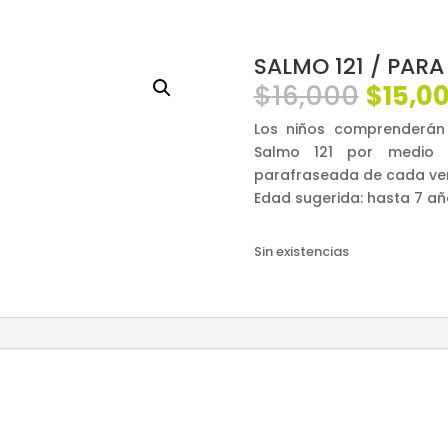
SALMO 121 / PARA
El
$
16,000
$
15,0
preci
Los niños comprenderán 
origin
Salmo 121 por medio d
era:
parafraseada de cada ver
$16,00
Edad sugerida: hasta 7 añ
Sin existencias