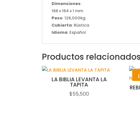
Dimensiones
:
166 x 164 x 1 mm
Peso
: 126,000kg
Cubierta
: Rústica
Idioma
: Español
Productos relacionado
LA BIBLIA LEVANTA LA
TAPITA
REB
$
55,500