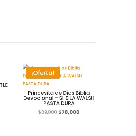
¡Oferta!
TLE
Princesita de Dios Biblia
Devocional – SHEILA WALSH
PASTA DURA
ecio
El
El
$
89,000
$
78,000
tual
precio
precio
:
original
actual
4,000.
era:
es: