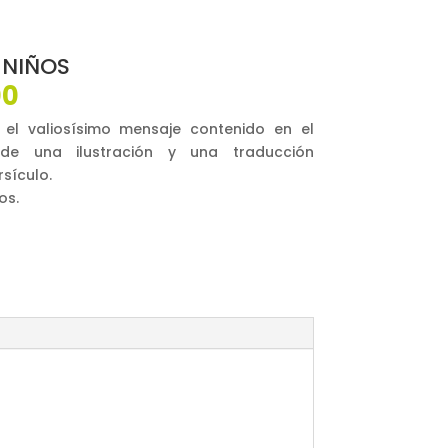
 NIÑOS
El
00
o
precio
el valiosísimo mensaje contenido en el
al
actual
e una ilustración y una traducción
es:
sículo.
0.
$15,000.
os.