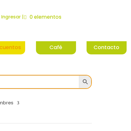
| Ingresar |
0 elementos
cuentos
Café
Contacto
mbres