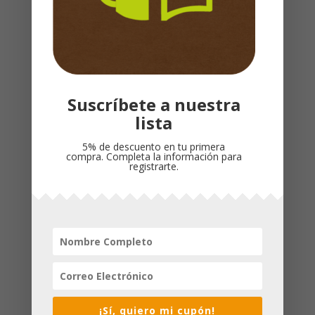
Sin existencias
Productos relacionados
Suscríbete a nuestra
lista
5% de descuento en tu primera
compra. Completa la información para
registrarte.
ACTITUD DE
SIERVOS PARA SU
¡Sí, quiero mi cupón!
VENCEDOR / JOHN C
GLORIA / MIGUEL