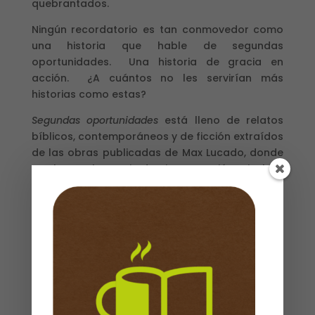
quebrantados.
Ningún recordatorio es tan conmovedor como
una historia que hable de segundas
oportunidades. Una historia de gracia en
acción. ¿A cuántos no les servirían más
historias como estas?
Segundas oportunidades
está lleno de relatos
bíblicos, contemporáneos y de ficción extraídos
de las obras publicadas de Max Lucado, donde
se observa la gracia de Dios en acción, e incluye
historias sobre nuevas oportunidades para
aquellas personas propensas al fracaso, llenas
de rebeldía, orgullo y otras condiciones. Desde
Pedro hasta el rey David, pasando por una hija
pródiga, estas historias les recordarán a los
lectores la magnitud del evangelio sobre
segundas oportunidades.