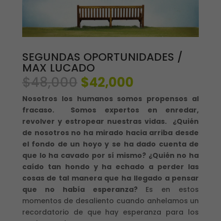
SEGUNDAS OPORTUNIDADES /
MAX LUCADO
El
El
$
48,000
$
42,000
precio
precio
Nosotros los humanos somos propensos al
original
actual
fracaso. Somos expertos en enredar,
era:
es:
revolver y estropear nuestras vidas. ¿Quién
$48,000.
$42,000.
de nosotros no ha mirado hacia arriba desde
el fondo de un hoyo y se ha dado cuenta de
que lo ha cavado por sí mismo? ¿Quién no ha
caído tan hondo y ha echado a perder las
cosas de tal manera que ha llegado a pensar
que no había esperanza?
Es en estos
momentos de desaliento cuando anhelamos un
recordatorio de que hay esperanza para los