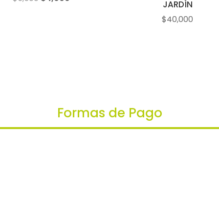
JARDÍN
precio
precio
$
40,000
original
actual
era:
es:
$5,500.
$4,000.
Formas de Pago