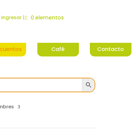
| Ingresar |
0 elementos
cuentos
Café
Contacto
mbres