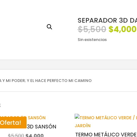
SEPARADOR 3D D
El
$
5,500
$
4,000
precio
Sin existencias
origina
era:
$5,500
A Y MI PODER; Y EL HACE PERFECTO MI CAMINO
s
¡Oferta!
EPARADOR 3D SANSÓN
TERMO METÁLICO VERDE 
El
El
$
5,500
$
4,000