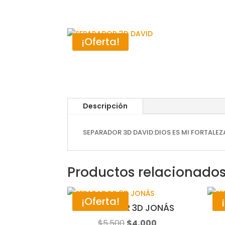
¡Oferta!
Descripción
SEPARADOR 3D DAVID:DIOS ES MI FORTALEZ
Productos relacionado
¡Oferta!
SEPARADOR 3D JONÁS
S
El
El
$
5,500
$
4,000