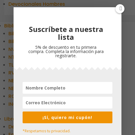
Devocionales Hombres
Biblias
Suscríbete a nuestra
Biblias de Estudio
lista
Biblia Inspira
5% de descuento en tu primera
NVI
compra. Completa la información para
registrarte.
NTV
TLA
RVR 1960
NBV
NBD
RCV
INGLES
¡Sí, quiero mi cupón!
Libros
Devocionales
*Respetamos tu privacidad.
Familia