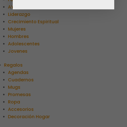
AYUNO BIBLICO Y SALUD
Liderazgo
Crecimiento Espiritual
Mujeres
Hombres
Adolescentes
Jovenes
Regalos
Agendas
Cuadernos
Mugs
Promesas
Ropa
Accesorios
Decoración Hogar