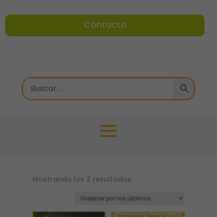
Contacto
Ordenado
Mostrando los 2 resultados
por
los
últimos