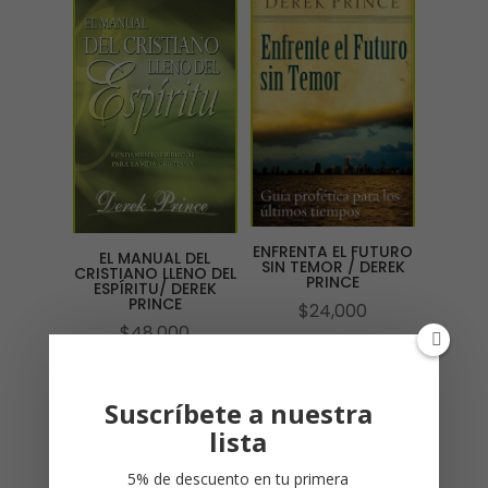
ENFRENTA EL FUTURO
EL MANUAL DEL
SIN TEMOR / DEREK
CRISTIANO LLENO DEL
PRINCE
ESPÍRITU/ DEREK
PRINCE
$
24,000
$
48,000
Suscríbete a nuestra
lista
5% de descuento en tu primera