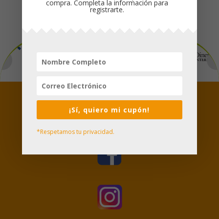
compra. Completa la información para
registrarte.
Formas de Pago
Síguenos
¡Sí, quiero mi cupón!
*Respetamos tu privacidad.

