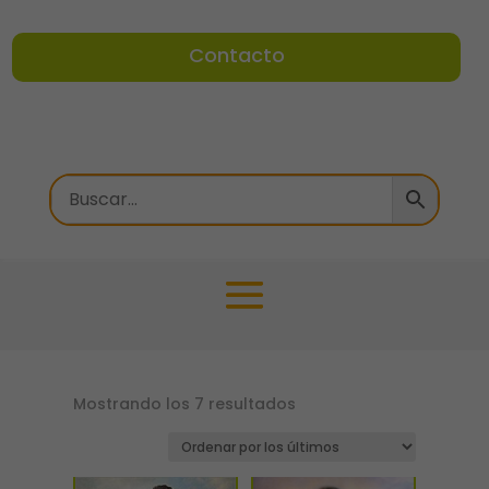
Contacto
Ordenado
Mostrando los 7 resultados
por
los
últimos