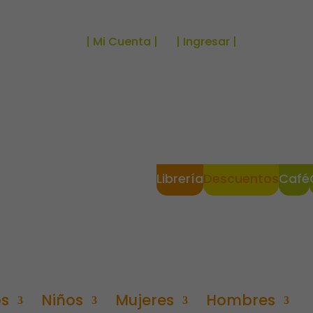
| Mi Cuenta |
| Ingresar |
Librería
Descuentos
Café
os
Niños
Mujeres
Hombres