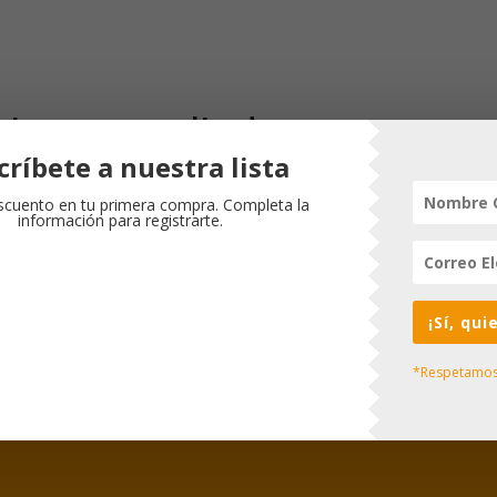
traron resultados
críbete a nuestra lista
 pudo encontrarse. Trate de perfeccionar su búsqueda o utili
ar la entrada.
cuento en tu primera compra. Completa la
información para registrarte.
¡Sí, qu
*Respetamos 