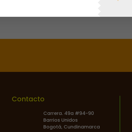

Contacto
Carrera. 49a #94-90
Barrios Unidos
Bogotá, Cundinamarca