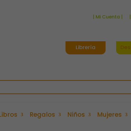
| Mi Cuenta |
Librería
Des
Libros
Regalos
Niños
Mujeres