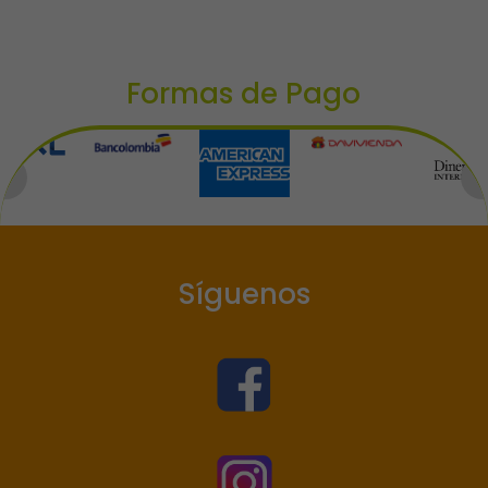
Formas de Pago
Síguenos

