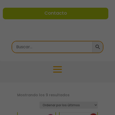
Contacto
Ordenado
Mostrando los 9 resultados
por
los
últimos