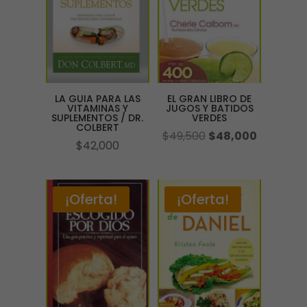
LA GUIA PARA LAS
EL GRAN LIBRO DE
VITAMINAS Y
JUGOS Y BATIDOS
SUPLEMENTOS / DR.
VERDES
COLBERT
El
El
$
49,500
$
48,000
$
42,000
precio
precio
original
actual
era:
es:
¡Oferta!
¡Oferta!
$49,500.
$48,000.