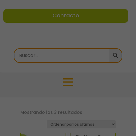
Contacto
Ordenado
Mostrando los 3 resultados
por
los
últimos