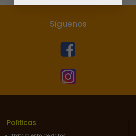
Síguenos


Políticas
Tratamiento de datos