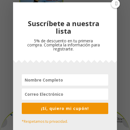
Suscríbete a nuestra
lista
ENCUENTROS AL
LIMITE/ LUCAS LEYS
5% de descuento en tu primera
$
55,000
compra. Completa la información para
registrarte.
Formas de Pago
¡Sí, quiero mi cupón!
*Respetamos tu privacidad.