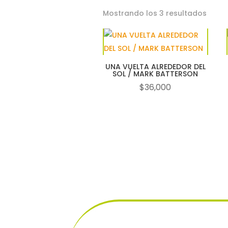
Orde
Mostrando los 3 resultados
por
los
últim
UNA VUELTA ALREDEDOR DEL
SOL / MARK BATTERSON
$
36,000