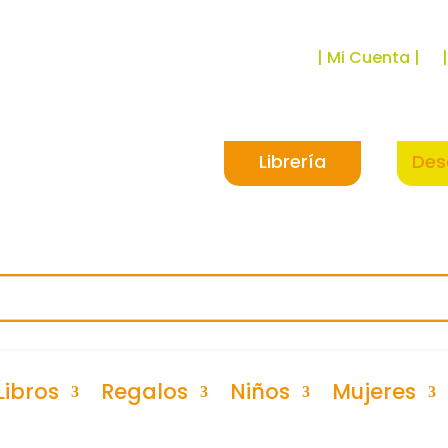
| Mi Cuenta |
Librería
Des
Libros
Regalos
Niños
Mujeres