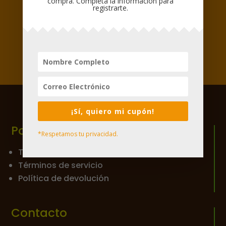

compra. Completa la información para
registrarte.

¡Sí, quiero mi cupón!
Políticas
*Respetamos tu privacidad.
Tratamiento de datos
Términos de servicio
Política de devolución
Contacto