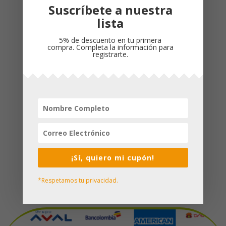
por:
Suscríbete a nuestra
Products
lista
Biblia NTV En Un Año
5% de descuento en tu primera
compra. Completa la información para
$
72,000
registrarte.
Biblia Manual NTV/ Imitación Azul Flores/
Letra Grande/ Filament
$
189,999
Biblia Diario Vivir Filament NTV Para
Jovenes/ Rosada Imitacion Piel
$
189,999
¡Sí, quiero mi cupón!
*Respetamos tu privacidad.
Formas de Pago