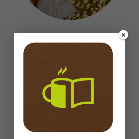
El fin principal de este ministerio es la expansión
del reino, por ello hemos hecho de este lugar un
sitio donde puedan venir a tomar un delicioso
café, escuchar música que edifica, orar, leer un
buen libro y claro si quieres comprar un
recuerdo para alguien que amas, encontraras
los mejores y más variados detalles con
mensaje y palabra que llevan vida y
restauración.
Las puertas de nuestra casa están abiertas
para ti.
¡Te Esperamos!
Buscar
Buscar