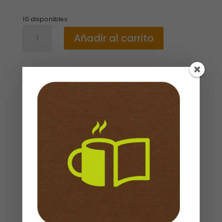
10 disponibles
Biblia
Añadir al carrito
NTV
En
Un
Año
cantidad
Descripción
La Biblia en un año
NTV hace posible leer
toda la Biblia mediante lecturas diarias
Productos relacionados