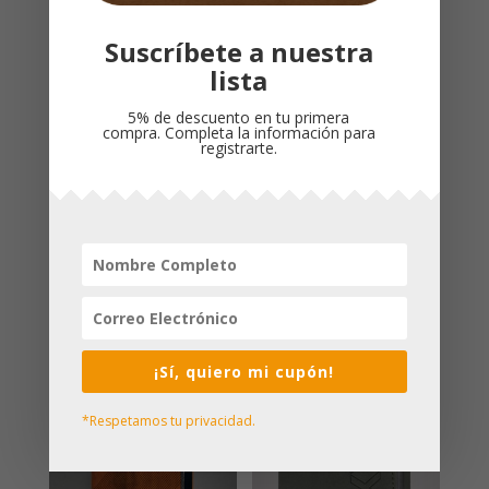
Suscríbete a nuestra
lista
5% de descuento en tu primera
compra. Completa la información para
registrarte.
Biblia NTV/Edicion
BIBLIA DE ESTUDIO
De Referencia
DIARIO VIVIR /NTV/
Ultrafina/Letra
PIEL GRIS VERDE
Grande/Cierre
FLORES CANTO
DORADO
$
135,000
$
260,000
¡Sí, quiero mi cupón!
*Respetamos tu privacidad.