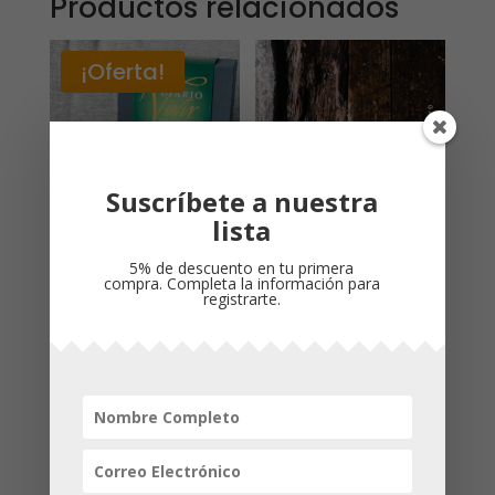
Productos relacionados
¡Oferta!
Suscríbete a nuestra
lista
5% de descuento en tu primera
compra. Completa la información para
registrarte.
BIBLIA de ESTUDIO
Biblia – Edición
DIARIO VIVIR NTV /
Compacta
LETRA GRANDE Tapa
$
93,000
Dura de Tela Gris
El
El
$
480,000
$
420,000
precio
precio
original
actual