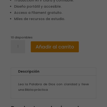
Traducción NTV clara y confiable.
Diseño portátil y accesible.
Acceso a Filament gratuito.
Miles de recursos de estudio.
10 disponibles
Biblia
Añadir al carrito
NTV
Gris
Letra
Grande/
Valor
Descripción
Premium
Filament
Lea la Palabra de Dios con claridad y lleve
cantidad
una Biblia práctica