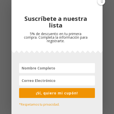
Suscríbete a nuestra
lista
5% de descuento en tu primera
Biblia NTV Azul Letra
Biblia NTV Beige
compra. Completa la información para
Grande/ Ultrafina
Letra Grande/ Valor
registrarte.
Filament
Premium Filament
$
150,000
$
95,000
¡Sí, quiero mi cupón!
*Respetamos tu privacidad.
Biblia NTV Gris Letra