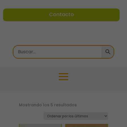
Contacto
Ordenado
Mostrando los 5 resultados
por
los
últimos