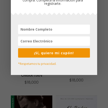
compra. Completa la información para
registrarte.
¡Sí, quiero mi cupón!
*Respetamos tu privacidad.
ESPERANZA PARA
EL PODER DEL NIÑO
LOS SEPARADOS /
QUE ORA / STORMIE
GARY CHAPMAN
OMARTIAN
$
18,000
$
18,000