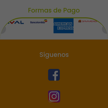
Formas de Pago
Síguenos

