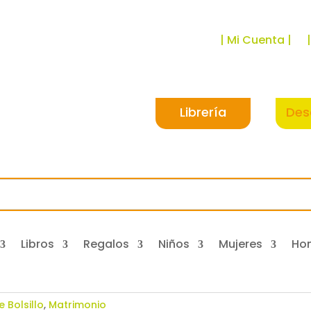
| Mi Cuenta |
Librería
Des
Libros
Regalos
Niños
Mujeres
Ho
e Bolsillo
,
Matrimonio