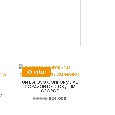
¡Oferta!
UN ESPOSO CONFORME AL
CORAZÓN DE DIOS / JIM
GEORGE
L
E
El
El
$
31,900
$
24,000
precio
precio
original
actual