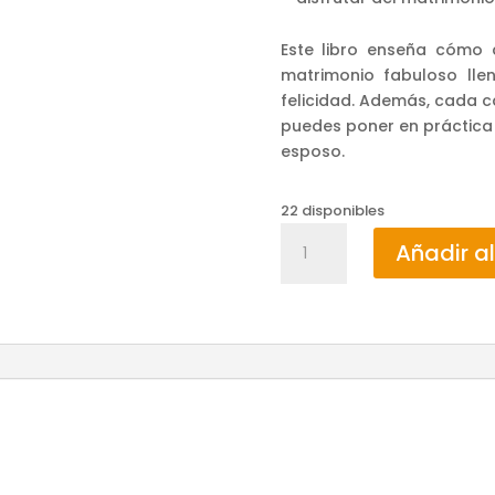
Este libro enseña cómo 
matrimonio fabuloso ll
felicidad. Además, cada ca
puedes poner en práctica 
esposo.
22 disponibles
UNA
Añadir al
ESPOSA
CONFORME
AL
CORAZÓN
DE
DIOS
/
ELIZABETH
GEORGE
cantidad