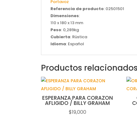
Portavoz
Referencia de producto
: 02501501
Dimensiones
:
110 x 180 x 13 mm
Peso
: 0,289kg
Cubierta
: Rústica
Idioma
: Español
Productos relacionado
ESPERANZA PARA CORAZON
AFLIGIDO / BILLY GRAHAM
C
$
19,000