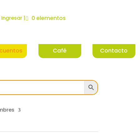
| Ingresar |
0 elementos
cuentos
Café
Contacto
mbres