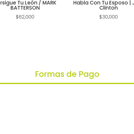
rsigue Tu León / MARK
Habla Con Tu Esposo | J
BATTERSON
Clinton
$
62,000
$
30,000
Formas de Pago