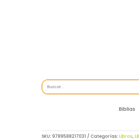
Biblias
SKU:
9789588217031
Categorías:
Libros
,
Li