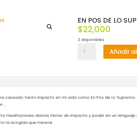
EN POS DE LO S
$
22,000
2 disponibles
EN
Añadir al
POS
DE
LO
SUPREME
/
OSWALD
CHAMBERS
ro ha causado tanto impacto en mi vida como En Pos de lo Supremo
cantidad
er…
ta meditaciones diarias llenas de impacto y poder en un lenguaje
ano la acogida que merece.