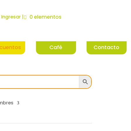
| Ingresar |
0 elementos
cuentos
Café
Contacto
mbres