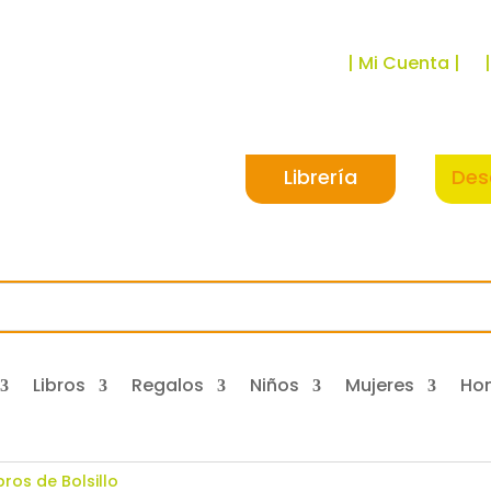
| Mi Cuenta |
Librería
Des
Libros
Regalos
Niños
Mujeres
Ho
bros de Bolsillo