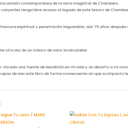
r esta versión contemporánea de la obra magistral de Chambers.
e creyentes tenga libre acceso al legado de este tesoro de Chamber
rescura espiritual y penetración inigualable, aún 75 años después 
e otra vez de un clásico de valor incalculable.
o. Ha sido una fuente de bendición en mi vida y un desafío a mi co
capaz de leer este libro de forma consecuente sin que su impacto le 
s