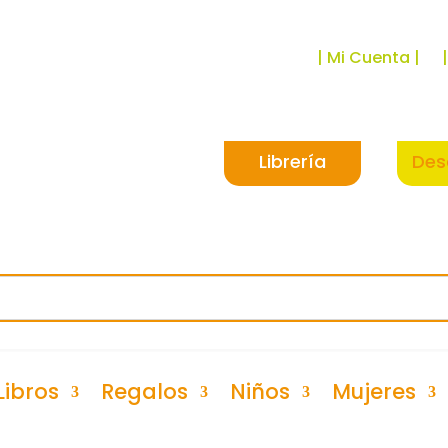
| Mi Cuenta |
Librería
Des
Libros
Regalos
Niños
Mujeres