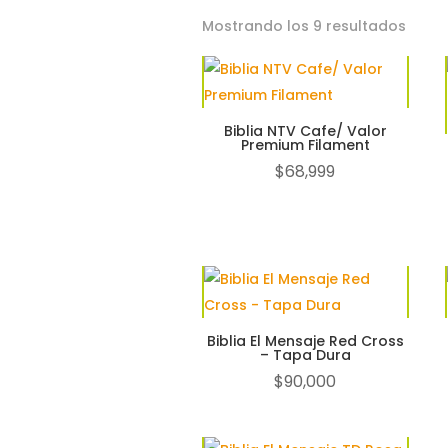
Orde
Mostrando los 9 resultados
por
los
últim
Biblia NTV Cafe/ Valor
Premium Filament
$
68,999
Biblia El Mensaje Red Cross
– Tapa Dura
$
90,000