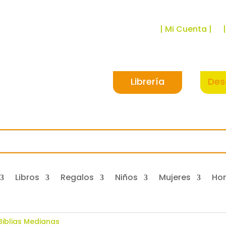
| Mi Cuenta |
Librería
Des
Libros
Regalos
Niños
Mujeres
Ho
Biblias Medianas