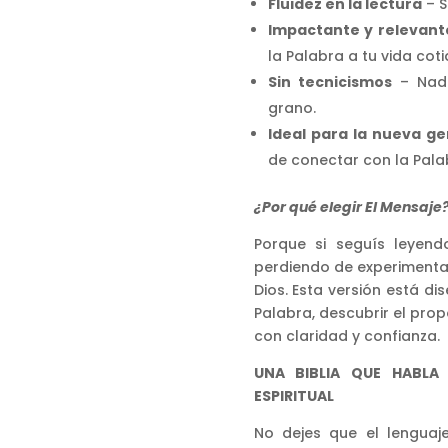
Fluidez en la lectura
– S
Impactante y relevan
la Palabra a tu vida coti
Sin tecnicismos
– Nada
grano.
Ideal para la nueva g
de conectar con la Pala
¿Por qué elegir El Mensaje
Porque si seguís leyend
perdiendo de experimentar
Dios. Esta versión está d
Palabra, descubrir el prop
con claridad y confianza.
UNA BIBLIA QUE HABLA
ESPIRITUAL
No dejes que el lenguaj