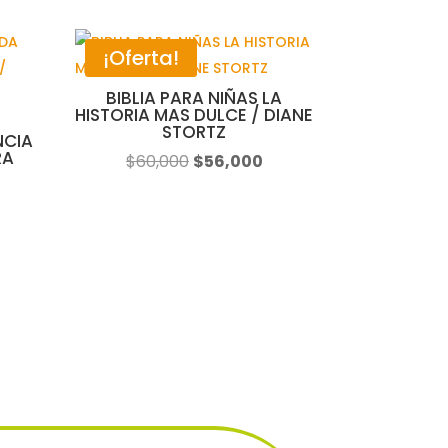
¡Oferta!
BIBLIA PARA NIÑAS LA
HISTORIA MAS DULCE / DIANE
STORTZ
NCIA
RA
El
El
$
60,000
$
56,000
precio
precio
original
actual
era:
es:
$60,000.
$56,000.