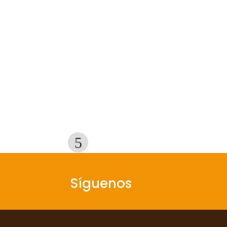
Pre
v
Síguenos