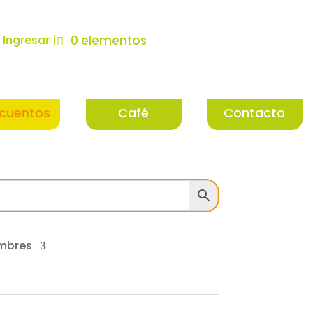
| Ingresar |
0 elementos
cuentos
Café
Contacto
mbres