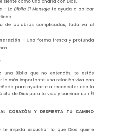
e siente como una charla con Dios.
te
– La
Biblia El Mensaje
te ayuda a aplicar
diana.
 de palabras complicadas, todo va al
eneración
– Una forma fresca y profunda
bra.
?
o una Biblia que no entendés, te estás
 lo más importante: una relación viva con
iseñada para ayudarte a reconectar con la
ósito de Dios para tu vida y caminar con Él
 AL CORAZÓN Y DESPIERTA TU CAMINO
e te impida escuchar lo que Dios quiere