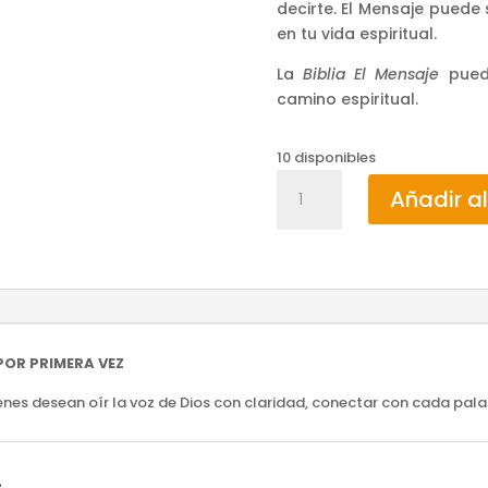
decirte. El Mensaje puede
en tu vida espiritual.
La
Biblia El Mensaje
pued
camino espiritual.
10 disponibles
Biblia
Añadir al
El
Mensaje
Pink
Cross
-
Tapa
Dura
POR PRIMERA VEZ
cantidad
es desean oír la voz de Dios con claridad, conectar con cada palabr