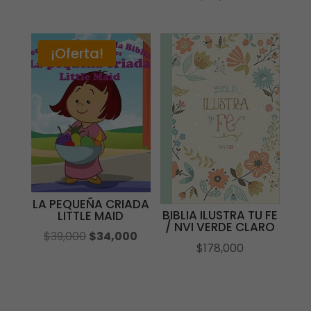
precio
precio
original
actual
era:
es:
¡Oferta!
$60,000.
$56,000.
LA PEQUEÑA CRIADA
BIBLIA ILUSTRA TU FE
LITTLE MAID
/ NVI VERDE CLARO
El
El
$
39,000
$
34,000
$
178,000
precio
precio
original
actual
era:
es:
$39,000.
$34,000.