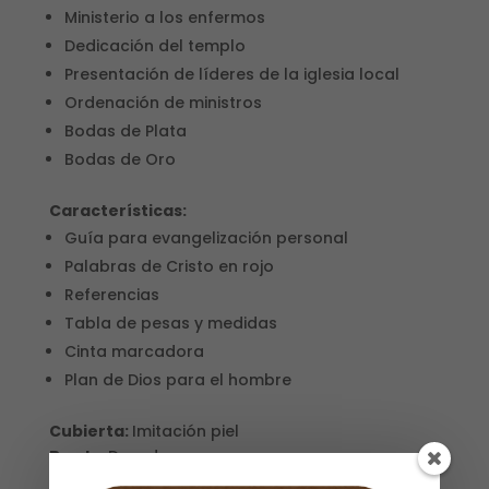
Ministerio a los enfermos
Dedicación del templo
Presentación de líderes de la iglesia local
Ordenación de ministros
Bodas de Plata
Bodas de Oro
Características:
Guía para evangelización personal
Palabras de Cristo en rojo
Referencias
Tabla de pesas y medidas
Cinta marcadora
Plan de Dios para el hombre
Cubierta:
Imitación piel
Borde:
Dorado