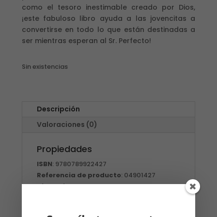
como el tesoro inestimable creado por Dios,
¡este fabuloso libro ayuda a las jovencitas a
convertirse en todo lo que están destinadas a
ser mientras esperan al Sr. Perfecto!
Sin existencias
Descripción
Valoraciones (0)
Propiedades
ISBN
: 9780789922427
Referencia de producto
: 04901427
Dimensiones
:
138 x 210 x 17 mm
Peso
: 0,296kg