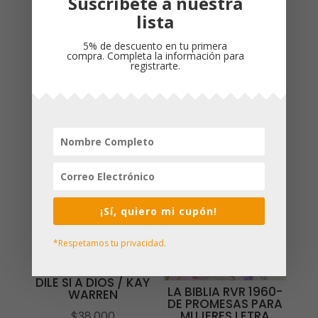
Suscríbete a nuestra
Cubierta
: Rústica
lista
Idioma
: Español
5% de descuento en tu primera
compra. Completa la información para
registrarte.
Productos relacionados
¡Sí, quiero mi cupón!
*Respetamos tu privacidad.
DILE SI A DIOS / KAY
LA BIBLIA RVR 1960-
WARREN
DE PROMESAS PARA
MUJERES LETRA
$
38,000