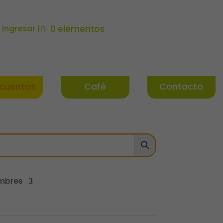
| Ingresar |
0 elementos
cuentos
Café
Contacto
mbres