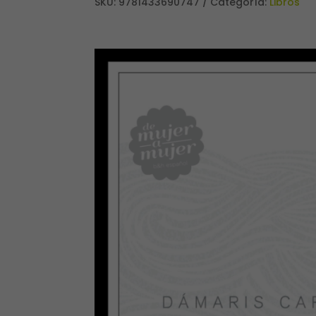
SKU:
9781433690747
Categoría:
Libros