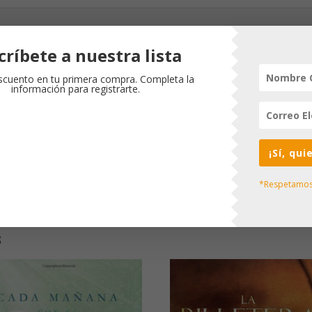
críbete a nuestra lista
cuento en tu primera compra. Completa la
na despedida, contada, sin embargo, con humor y esperanza. Dam
información para registrarte.
 junto a ella en el sofá para confiarnos su vida mientras bebemos
la fe de Jesucristo o si hemos preferido mirar de lejos la igles
servicios dominicales... A todos se nos escapará alguna lágrima a
¡Sí, qu
esafiados por esas palabras perennes del maestro: " Si alguno quier
*Respetamos 
s