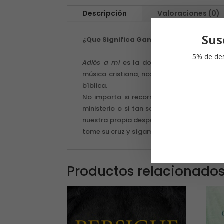
Descripción
Valoraciones (0)
Sus
¿Que Significa Ganar o Perder?
5% de des
Adiós a mí
es la dolorosa historia de u
música cristiana, nos invita a sentarnos
bíblica.
No importa si recorrimos nuestra vida en 
ministerio o si tan solo asistimos a los 
nuestra propia despedida, y nos veremos d
tome su cruz y sígame".
Productos relacionado