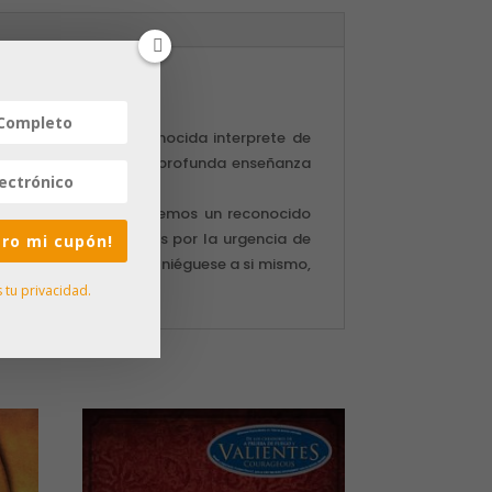
aris Carbaugh, la conocida interprete de
 una deliciosa taza de profunda enseñanza
ia; no importa si ya tenemos un reconocido
l sentirnos incomodados por la urgencia de
iero mi cupón!
e venir en pos de mí, niéguese a si mismo,
tu privacidad.