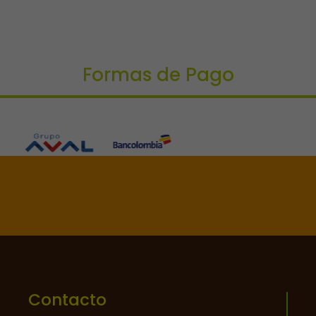
Formas de Pago

Contacto