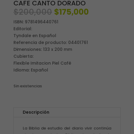
CAFE CANTO DORADO
El
El
$
200,000
$
175,000
precio
precio
ISBN: 9781496440761
original
actual
Editorial:
era:
es:
Tyndale en Español
$200,000.
$175,000.
Referencia de producto: 04401761
Dimensiones: 133 x 200 mm
Cubierta:
Flexible Imitacion Piel Café
Idioma: Español
Sin existencias
Descripción
La Biblia de estudio del diario vivir continúa