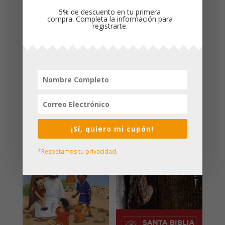
principales
5% de descuento en tu primera
compra. Completa la información para
Recursos para el obrero cristiano
registrarte.
Cronología, concordancia e índice de
contenido
16 mapas a color, cinta marcadora y diseño
inteligente
Productos relacionados
¡Sí, quiero mi cupón!
*Respetamos tu privacidad.