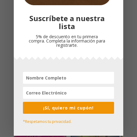
Suscríbete a nuestra
lista
5% de descuento en tu primera
compra. Completa la información para
registrarte.
LA GRAN BIBLIA Y YO
Biblia – Edición
/ BILINGUE
Compacta
$
55,000
$
93,000
¡Sí, quiero mi cupón!
*Respetamos tu privacidad.
¡Oferta!