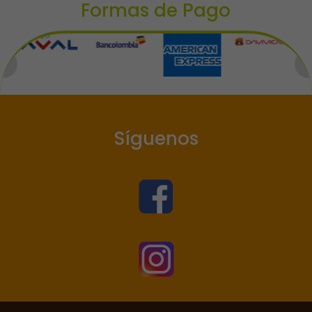
Formas de Pago
Síguenos

