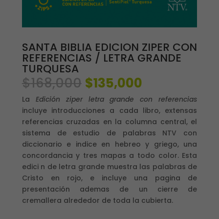
SANTA BIBLIA EDICION ZIPER CON
REFERENCIAS / LETRA GRANDE
TURQUESA
El
El
$
168,000
$
135,000
precio
precio
La
Edición ziper letra grande con referencias
original
actual
incluye introducciones a cada libro, extensas
era:
es:
referencias cruzadas en la columna central, el
$168,000.
$135,000.
sistema de estudio de palabras NTV con
diccionario e indice en hebreo y griego, una
concordancia y tres mapas a todo color. Esta
edici n de letra grande muestra las palabras de
Cristo en rojo, e incluye una pagina de
presentación ademas de un cierre de
cremallera alrededor de toda la cubierta.