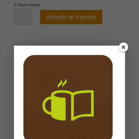
3 disponibles
SANTA
Añadir al carrito
BIBLIA
EDICION
ZIPER
CON
REFERENCIAS
Descripción
/
Valoraciones (0)
LETRA
GRANDE
TURQUESA
ISBN
: 9781496433381
cantidad
Dimensiones
:
174 x 24 x 255 mm
Peso
: 0,911kg
Cubierta
: Imitación Piel
Idioma
: Español
Productos relacionados