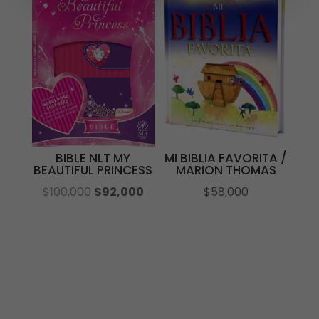
BIBLE NLT MY
MI BIBLIA FAVORITA /
BEAUTIFUL PRINCESS
MARION THOMAS
El
El
$
100,000
$
92,000
$
58,000
precio
precio
original
actual
era:
es:
$100,000.
$92,000.