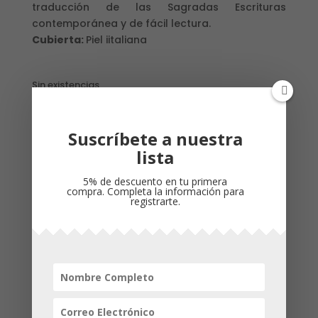
traducción de las Sagradas Escrituras
contemporánea y de fácil lectura.
Cubierta:
Piel iitaliana
Sin existencias
Suscríbete a nuestra
Descripción
lista
Propiedades
5% de descuento en tu primera
compra. Completa la información para
registrarte.
ISBN
: 9780829756647
Referencia de producto
: 09001647
Dimensiones
:
160 x 230 x 40 mm
Peso
: 1,023kg
Cubierta
: Piel
Idioma
: Español