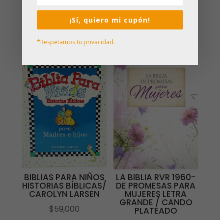
¡Sí, quiero mi cupón!
Productos relacionados
*Respetamos tu privacidad.
BIBLIAS PARA NIÑOS
LA BIBLIA RVR 1960-
HISTORIAS BÍBLICAS/
DE PROMESAS PARA
CAROLYN LARSEN
MUJERES LETRA
GRANDE / CANDO
$
59,000
PLATEADO