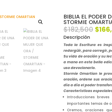
BIBLIA EL PODER 
STORMIE OMARTI
El
$
182,500
$
166
prec
Descripción
origi
era:
Toda la Escritura es insp
$182,
redargüir, para corregir, pa
Su vida de oración y su le
a mano en esta bella edic
uso devocionario.
Stormie Omartian le prov
oración, ordene sus oraci
día a día el poder transfo
Características especiales
Introducciones breves 
importantes temas de o
Oremos, oraciones qu