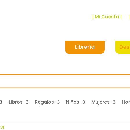
| Mi Cuenta |
Librería
Des
Libros
Regalos
Niños
Mujeres
Ho
VI