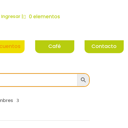
| Ingresar |
0 elementos
cuentos
Café
Contacto
mbres