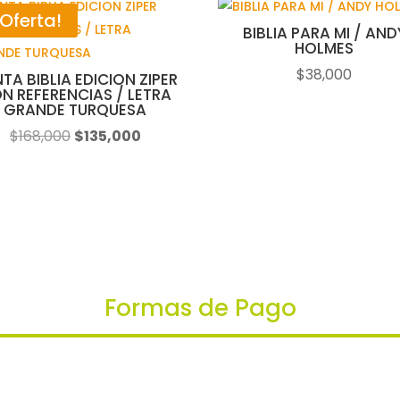
¡Oferta!
BIBLIA PARA MI / AND
HOLMES
$
38,000
TA BIBLIA EDICION ZIPER
N REFERENCIAS / LETRA
GRANDE TURQUESA
El
El
$
168,000
$
135,000
precio
precio
original
actual
era:
es:
$168,000.
$135,000.
Formas de Pago