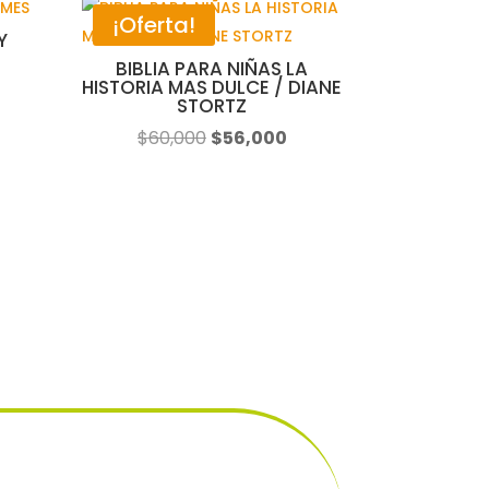
¡Oferta!
Y
BIBLIA PARA NIÑAS LA
HISTORIA MAS DULCE / DIANE
STORTZ
El
El
$
60,000
$
56,000
precio
precio
original
actual
era:
es:
$60,000.
$56,000.