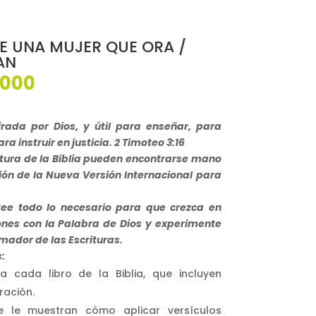
DE UNA MUJER QUE ORA /
AN
El
,000
io
precio
nal
actual
es:
irada por Dios, y útil para enseñar, para
500.
$166,000.
ra instruir en justicia. 2 Timoteo 3:16
ctura de la Biblia pueden encontrarse mano
ión de la Nueva Versión Internacional para
ee todo lo necesario para que crezca en
ones con la Palabra de Dios y experimente
rmador de las Escrituras.
:
a cada libro de la Biblia, que incluyen
ración.
e le muestran cómo aplicar versículos