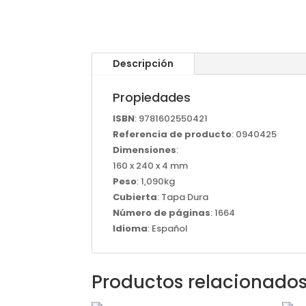
Descripción
Propiedades
ISBN
: 9781602550421
Referencia de producto
: 0940425
Dimensiones
:
160 x 240 x 4 mm
Peso
: 1,090kg
Cubierta
: Tapa Dura
Número de páginas
: 1664
Idioma
: Español
Productos relacionado