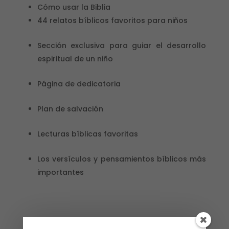
Cómo usar la Biblia
44 relatos bíblicos favoritos para niños
Sección exclusiva para guiar el desarrollo
espiritual de un niño
Página de dedicatoria
Plan de salvación
Lecturas bíblicas favoritas
Los versículos y pensamientos bíblicos más
importantes
Sin existencias