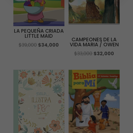
LA PEQUEÑA CRIADA
LITTLE MAID
CAMPEONES DE LA
VIDA MARIA / OWEN
El
El
$
39,000
$
34,000
precio
precio
El
El
$
33,000
$
32,000
original
actual
precio
precio
era:
es:
original
actual
$39,000.
$34,000.
era:
es:
$33,000.
$32,000.