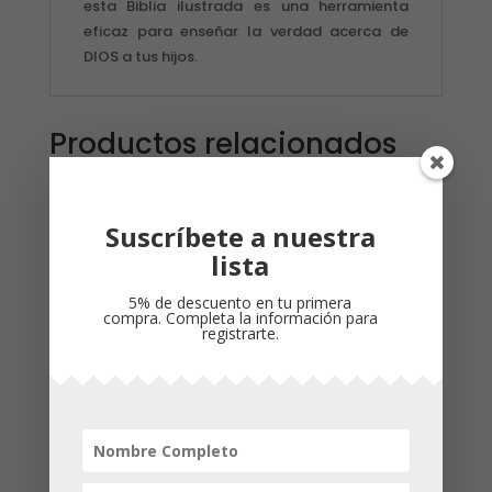
esta Biblia ilustrada es una herramienta
eficaz para enseñar la verdad acerca de
DIOS a tus hijos.
Productos relacionados
Suscríbete a nuestra
lista
5% de descuento en tu primera
compra. Completa la información para
registrarte.
SANTA BIBLIA
BIBLIA PARA MI /
EDICION COMPACTA
ANDY HOLMES