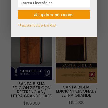
$
85,000
$
38,000
¡Sí, quiero mi cupón!
*Respetamos tu privacidad.
SANTA BIBLIA
SANTA BIBLIA
EDICION ZIPER CON
EDICIÓN PERSONAL /
REFERENCIAS /
LETRA GRANDE
LETRA GRANDE CAFE
$
152,000
$
168,000