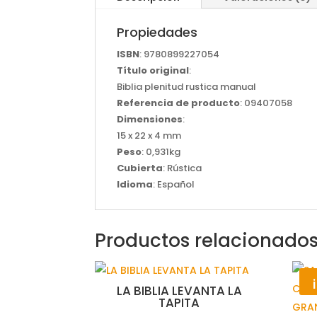
Propiedades
ISBN
: 9780899227054
Título original
:
Biblia plenitud rustica manual
Referencia de producto
: 09407058
Dimensiones
:
15 x 22 x 4 mm
Peso
: 0,931kg
Cubierta
: Rústica
Idioma
: Español
Productos relacionado
LA BIBLIA LEVANTA LA
TAPITA