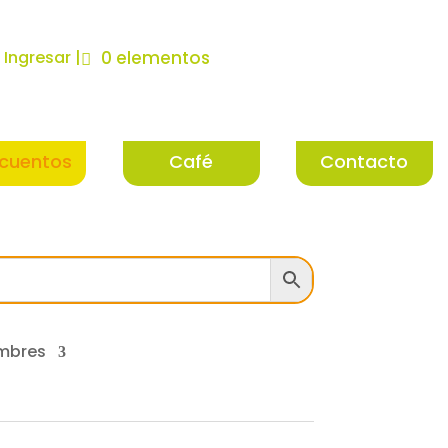
| Ingresar |
0 elementos
cuentos
Café
Contacto
mbres