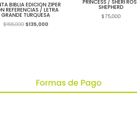
PRINCESS / SHERI ROS
TA BIBLIA EDICION ZIPER
SHEPHERD
N REFERENCIAS / LETRA
GRANDE TURQUESA
$
75,000
El
El
$
168,000
$
135,000
precio
precio
original
actual
era:
es:
$168,000.
$135,000.
Formas de Pago