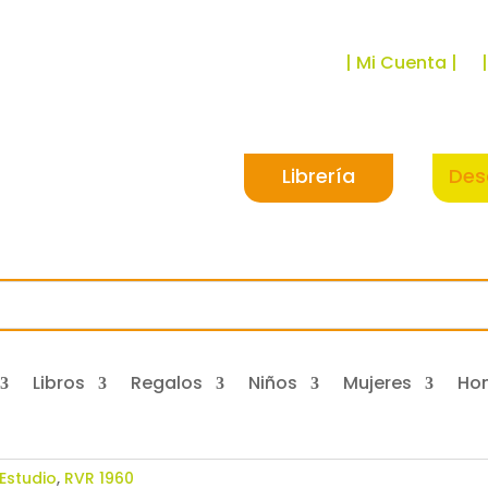
| Mi Cuenta |
Librería
Des
Libros
Regalos
Niños
Mujeres
Ho
Estudio
,
RVR 1960